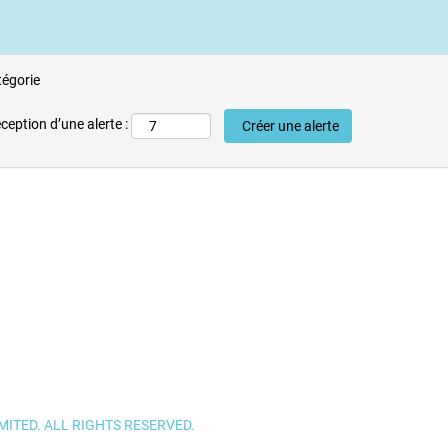
tégorie
ception d’une alerte :
ITED. ALL RIGHTS RESERVED.