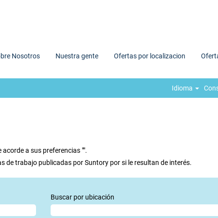
bre Nosotros
Nuestra gente
Ofertas por localizacion
Ofert
Idioma
Consu
acorde a sus preferencias "
".
s de trabajo publicadas por Suntory por si le resultan de interés.
Buscar por ubicación