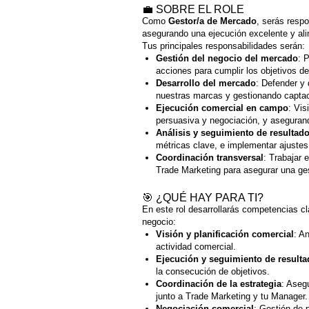
💼 SOBRE EL ROLE
Como
Gestor/a de Mercado
, serás resp
asegurando una ejecución excelente y ali
Tus principales responsabilidades serán:
Gestión del negocio del mercado
: 
acciones para cumplir los objetivos d
Desarrollo del mercado
: Defender y 
nuestras marcas y gestionando captac
Ejecución comercial en campo
: Vis
persuasiva y negociación, y asegurand
Análisis y seguimiento de resultad
métricas clave, e implementar ajuste
Coordinación transversal
: Trabajar 
Trade Marketing para asegurar una ges
🎯 ¿QUÉ HAY PARA TI?
En este rol desarrollarás competencias cl
negocio:
Visión y planificación comercial
: A
actividad comercial.
Ejecución y seguimiento de result
la consecución de objetivos.
Coordinación de la estrategia
: Aseg
junto a Trade Marketing y tu Manager.
Negociación comercial
: Gestión de 