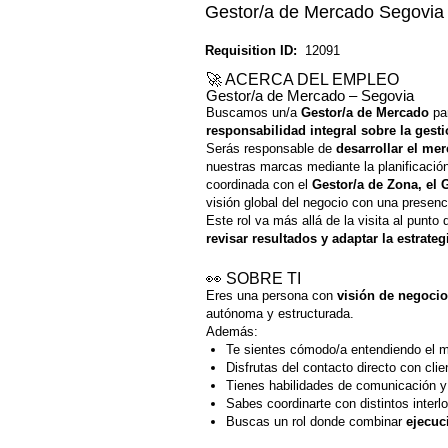
Gestor/a de Mercado Segovia
Requisition ID:
12091
🚀 ACERCA DEL EMPLEO
Gestor/a de Mercado – Segovia
Buscamos un/a
Gestor/a de Mercado
par
responsabilidad integral sobre la gest
Serás responsable de
desarrollar el me
nuestras marcas mediante la planificación
coordinada con el
Gestor/a de Zona, el 
visión global del negocio con una presenc
Este rol va más allá de la visita al punto
revisar resultados y adaptar la estrateg
👀 SOBRE TI
Eres una persona con
visión de negocio
autónoma y estructurada.
Además:
Te sientes cómodo/a entendiendo el m
Disfrutas del contacto directo con clie
Tienes habilidades de comunicación y 
Sabes coordinarte con distintos interl
Buscas un rol donde combinar
ejecuc