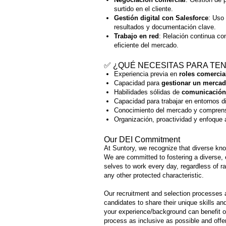
surtido en el cliente.
Gestión digital con Salesforce
: Uso 
resultados y documentación clave.
Trabajo en red
: Relación continua con
eficiente del mercado.
✅ ¿QUÉ NECESITAS PARA TEN
Experiencia previa en
roles comercia
Capacidad para
gestionar un merca
Habilidades sólidas de
comunicación
Capacidad para trabajar en entornos di
Conocimiento del mercado y compren
Organización, proactividad y enfoque 
Our DEI Commitment
At Suntory, we recognize that diverse kn
We are committed to fostering a diverse, e
selves to work every day, regardless of rac
any other protected characteristic.
Our recruitment and selection processes a
candidates to share their unique skills an
your experience/background can benefit 
process as inclusive as possible and off