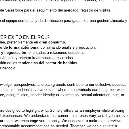
de Salesforce para el seguimiento del mercado, registro de visitas,
 el equipo comercial y de distribución para garantizar una gestión alineada y
ER ÉXITO EN EL ROL?
les
, preferiblemente en
gran consumo
.
do de forma autónoma
, combinando análisis y ejecución.
 y negociación
, orientadas a relaciones duraderas.
námicos y orientar la actividad a resultados.
sión de las
tendencias del sector de bebidas
.
a negocio.
owledge, perspectives, and backgrounds contribute to our collective success.
quitable, and inclusive workplace where all individuals can bring their whole
e, color, religion, gender identity or expression, sexual orientation, age, or
re designed to highlight what Suntory offers as an employer while allowing
d experiences. We understand that career trajectories vary, and if you believe
our team, we encourage you to apply. We endeavor to make our interview
er reasonable accommodations as needed. Together, we can cultivate a