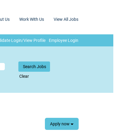
ut Us
Work With Us
View All Jobs
idate Login/View Profile
Employee Login
Clear
Apply now