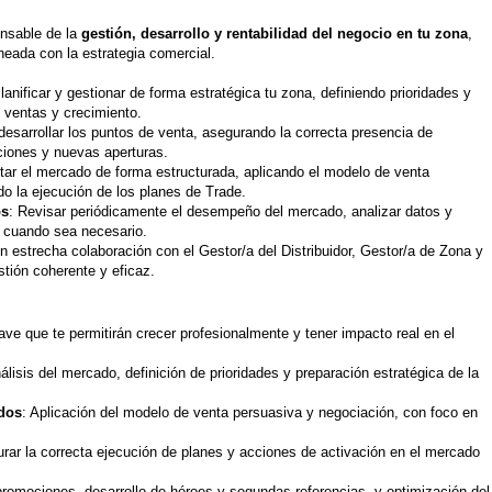
onsable de la
gestión, desarrollo y rentabilidad del negocio en tu zona
,
neada con la estrategia comercial.
Planificar y gestionar de forma estratégica tu zona, definiendo prioridades y
e ventas y crecimiento.
desarrollar los puntos de venta, asegurando la correcta presencia de
iones y nuevas aperturas.
itar el mercado de forma estructurada, aplicando el modelo de venta
o la ejecución de los planes de Trade.
os
: Revisar periódicamente el desempeño del mercado, analizar datos y
s cuando sea necesario.
en estrecha colaboración con el Gestor/a del Distribuidor, Gestor/a de Zona y
tión coherente y eficaz.
ave que te permitirán crecer profesionalmente y tener impacto real en el
nálisis del mercado, definición de prioridades y preparación estratégica de la
ados
: Aplicación del modelo de venta persuasiva y negociación, con foco en
urar la correcta ejecución de planes y acciones de activación en el mercado
promociones, desarrollo de héroes y segundas referencias, y optimización del